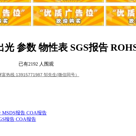
本出光 参数 物性表 SGS报告 RO
限公司
已有
2192
人围观
富热线:13915771987 邹先生(微信同号）
卡 MSDS报告 COA报告
 SGS报告 COA报告