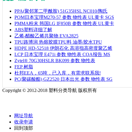
PPA(聚邻苯二甲酰胺) 51G35HSL NC010/陶氏
POM日本宝理M270-57 参数 物性表 UL黄卡 SGS
PMMA粉末 韩国LG IF850B 参数 物性表 UL黄卡
ABS塑料详细了解
乙烯-醋酸乙烯共聚物 EVA2825
TPU路博润 热熔胶膜TPU料 油墨/胶水TPU
HDPE HD-52518 伊朗石化 高溶指高密度聚乙烯
LCP 日本宝理 E471i 参数 物性表 COA报告 MS
Zytel® 70G30HSLR BK099 参数 物性表
FEP 树脂
杜邦EEA，65吨，已入库，有需求联系我!
PC(聚碳酸酯) GZ2520 日本出光 参数 物性表 SG
Copyright © 2012-2018 塑料分类导航 版权所有
网址导航
收录申请
回到顶部