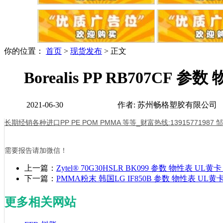
你的位置：
首页
>
现货发布
> 正文
Borealis PP RB707CF
2021-06-30
作者: 苏州畅格塑胶有
长期经销各种进口PP PE POM PMMA 等等_财富热线:13915771987
需要报告请加微信！
上一篇：
Zytel® 70G30HSLR BK099 参数 物性表 UL
下一篇：
PMMA粉末 韩国LG IF850B 参数 物性表 UL黄
更多相关网站