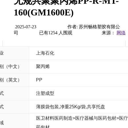
无规共聚聚丙烯PP-R-MT-
160(GM1600E)
2025-07-23
作者: 苏州畅格塑胶有限公
司
已有
1254
人围观
来源：
网络
业
上海石化
别（中文）
聚丙烯
别（英文）
PP
式
注塑成型
式
薄膜袋包装,净重25Kg/袋,共享托盘
医卫材料医药制造>医疗器械与医药包材>医
域
药包材