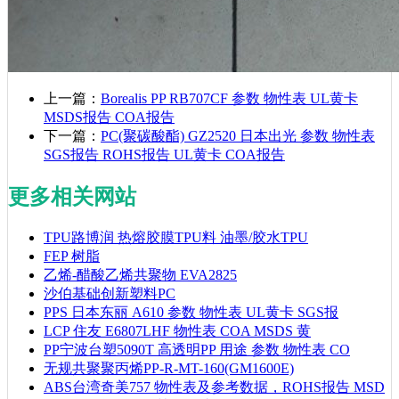
上一篇：
Borealis PP RB707CF 参数 物性表 UL黄卡
MSDS报告 COA报告
下一篇：
PC(聚碳酸酯) GZ2520 日本出光 参数 物性表
SGS报告 ROHS报告 UL黄卡 COA报告
更多相关网站
TPU路博润 热熔胶膜TPU料 油墨/胶水TPU
FEP 树脂
乙烯-醋酸乙烯共聚物 EVA2825
沙伯基础创新塑料PC
PPS 日本东丽 A610 参数 物性表 UL黄卡 SGS报
LCP 住友 E6807LHF 物性表 COA MSDS 黄
PP宁波台塑5090T 高透明PP 用途 参数 物性表 CO
无规共聚聚丙烯PP-R-MT-160(GM1600E)
ABS台湾奇美757 物性表及参考数据，ROHS报告 MSD