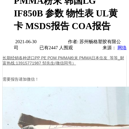
PMMA粉末 韩国LG
IF850B 参数 物性表 UL黄
卡 MSDS报告 COA报告
2021-06-30
作者: 苏州畅格塑胶有限公
司
已有
2447
人围观
来源：
网络
长期经销各种进口PP PE POM PMMA粉末 PMMA日本住友 等等_财
富热线:13915771987 邹先生(微信同号）
需要报告请加微信！