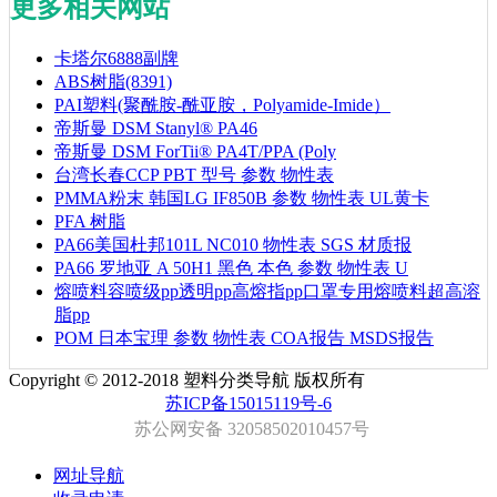
更多相关网站
卡塔尔6888副牌
ABS树脂(8391)
PAI塑料(聚酰胺-酰亚胺，Polyamide-Imide）
帝斯曼 DSM Stanyl® PA46
帝斯曼 DSM ForTii® PA4T/PPA (Poly
台湾长春CCP PBT 型号 参数 物性表
PMMA粉末 韩国LG IF850B 参数 物性表 UL黄卡
PFA 树脂
PA66美国杜邦101L NC010 物性表 SGS 材质报
PA66 罗地亚 A 50H1 黑色 本色 参数 物性表 U
熔喷料容喷级pp透明pp高熔指pp口罩专用熔喷料超高溶
脂pp
POM 日本宝理 参数 物性表 COA报告 MSDS报告
Copyright © 2012-2018 塑料分类导航 版权所有
苏ICP备15015119号-6
苏公网安备 32058502010457号
网址导航