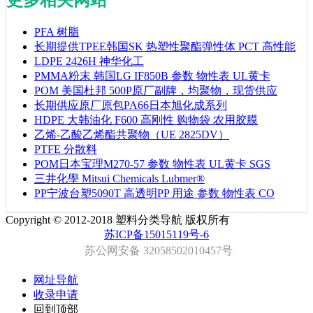
更多相关网站
PFA 树脂
长期提供TPEE韩国SK 热塑性聚酯弹性体 PCT 高性能
LDPE 2426H 神华化工
PMMA粉末 韩国LG IF850B 参数 物性表 UL黄卡
POM 美国杜邦 500P原厂副牌，均聚物，现货供应
长期供应原厂原包PA66日本旭化成系列
HDPE 大韩油化 F600 高刚性 购物袋 农用胶膜
乙烯-乙酸乙烯酯共聚物（UE 2825DV）
PTFE 分散料
POM日本宝理M270-57 参数 物性表 UL黄卡 SGS
三井化學 Mitsui Chemicals Lubmer®
PP宁波台塑5090T 高透明PP 用途 参数 物性表 CO
Copyright © 2012-2018 塑料分类导航 版权所有
苏ICP备15015119号-6
苏公网安备 32058502010457号
网址导航
收录申请
回到顶部