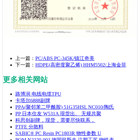
上一篇：
PC/ABS PC-345K/镇江奇美
下一篇：
HDPE(高密度聚乙烯) HHM5502/上海金菲
更多相关网站
路博润 电线电缆TPU
卡塔尔6888副牌
PPA(聚邻苯二甲酰胺) 51G35HSL NC010/陶氏
PP 日本住友 W531A 现货出。 无规共聚
科思创副牌，现货，需要尽快联系，
PTFE 分散料
SABIC® PC Resin PC1803R 物性参数 U
POM N2320-003 德国巴斯夫 注塑工艺 物性表