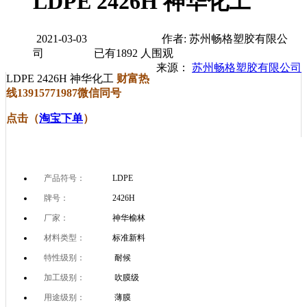
LDPE 2426H 神华化工
2021-03-03
作者: 苏州畅格塑胶有限公
司
已有
1892
人围观
来源：
苏州畅格塑胶有限公司
LDPE 2426H 神华化工
财富热
线13915771987微信同号
点击（
淘宝下单
）
产品符号：
LDPE
牌号：
2426H
厂家：
神华榆林
材料类型：
标准新料
特性级别：
耐候
加工级别：
吹膜级
用途级别：
薄膜