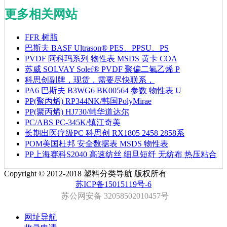
更多相关网站
FFR 树脂
巴斯夫 BASF Ultrason® PES、PPSU、PS
PVDF 阿科玛系列 物性表 MSDS 黄卡 COA
苏威 SOLVAY Solef® PVDF 聚偏二氟乙烯 P
科思创副牌，现货，需要尽快联系，
PA6 巴斯夫 B3WG6 BK00564 参数 物性表 U
PP(聚丙烯) RP344NK/韩国PolyMirae
PP(聚丙烯) HJ730/韩华道达尔
PC/ABS PC-345K/镇江奇美
长期出医疗级PC 科思创 RX1805 2458 2858系
POM美国杜邦 安全数据表 MSDS 物性表
PP上海赛科S2040 高速纺丝 细旦短纤 无纺布 热压粘合
Copyright © 2012-2018 塑料分类导航 版权所有
苏ICP备15015119号-6
苏公网安备 32058502010457号
网址导航