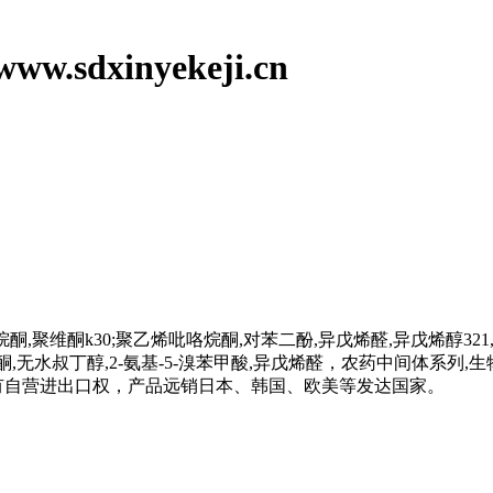
dxinyekeji.cn
聚维酮k30;聚乙烯吡咯烷酮,对苯二酚,异戊烯醛,异戊烯醇321
佛尔酮,无水叔丁醇,2-氨基-5-溴苯甲酸,异戊烯醛，农药中间体系列
拥有自营进出口权，产品远销日本、韩国、欧美等发达国家。