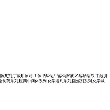
,防黄剂,丁酰肼原药,固体甲醇钠,甲醇钠溶液,乙醇钠溶液,丁酰肼
,生物制药系列,医药中间体系列,化学溶剂系列,阻燃剂系列,化学试